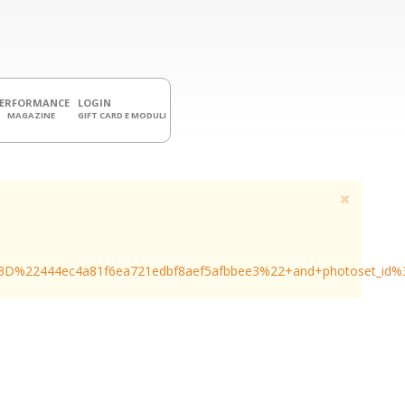
PERFORMANCE
LOGIN
MAGAZINE
GIFT CARD E MODULI
3D%22444ec4a81f6ea721edbf8aef5afbbee3%22+and+photoset_id%