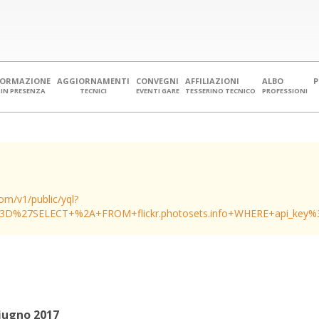
FORMAZIONE
AGGIORNAMENTI
CONVEGNI
AFFILIAZIONI
ALBO
IN PRESENZA
TECNICI
EVENTI GARE
TESSERINO TECNICO
PROFESSIONI
.com/v1/public/yql?
3D%27SELECT+%2A+FROM+flickr.photosets.info+WHERE+api_key%
iugno 2017