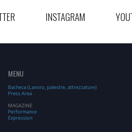
TTER
INSTAGRAM
YOU
MENU
Bacheca (Lavoro, palestre, attrezzature)
Press Area
MAGAZINE
Performance
Expression