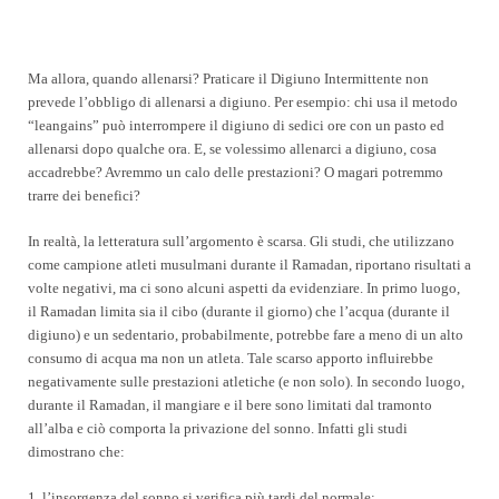
Ma allora, quando allenarsi? Praticare il Digiuno Intermittente non
prevede l’obbligo di allenarsi a digiuno. Per esempio: chi usa il metodo
“leangains” può interrompere il digiuno di sedici ore con un pasto ed
allenarsi dopo qualche ora. E, se volessimo allenarci a digiuno, cosa
accadrebbe? Avremmo un calo delle prestazioni? O magari potremmo
trarre dei benefici?
In realtà, la letteratura sull’argomento è scarsa. Gli studi, che utilizzano
come campione atleti musulmani durante il Ramadan, riportano risultati a
volte negativi, ma ci sono alcuni aspetti da evidenziare. In primo luogo,
il Ramadan limita sia il cibo (durante il giorno) che l’acqua (durante il
digiuno) e un sedentario, probabilmente, potrebbe fare a meno di un alto
consumo di acqua ma non un atleta. Tale scarso apporto influirebbe
negativamente sulle prestazioni atletiche (e non solo). In secondo luogo,
durante il Ramadan, il mangiare e il bere sono limitati dal tramonto
all’alba e ciò comporta la privazione del sonno. Infatti gli studi
dimostrano che:
1. l’insorgenza del sonno si verifica più tardi del normale;