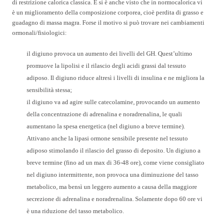
di restrizione calorica classica. E si è anche visto che in normocalorica vi
è un miglioramento della composizione corporea, cioè perdita di grasso e
guadagno di massa magra. Forse il motivo si può trovare nei cambiamenti
ormonali/fisiologici:
il digiuno provoca un aumento dei livelli del GH. Quest’ultimo
promuove la lipolisi e il rilascio degli acidi grassi dal tessuto
adiposo. Il digiuno riduce altresì i livelli di insulina e ne migliora la
sensibilità stessa;
il digiuno va ad agire sulle catecolamine, provocando un aumento
della concentrazione di adrenalina e noradrenalina, le quali
aumentano la spesa energetica (nel digiuno a breve termine).
Attivano anche la lipasi ormone sensibile presente nel tessuto
adiposo stimolando il rilascio del grasso di deposito. Un digiuno a
breve termine (fino ad un max di 36-48 ore), come viene consigliato
nel digiuno intermittente, non provoca una diminuzione del tasso
metabolico, ma bensì un leggero aumento a causa della maggiore
secrezione di adrenalina e noradrenalina. Solamente dopo 60 ore vi
è una riduzione del tasso metabolico.