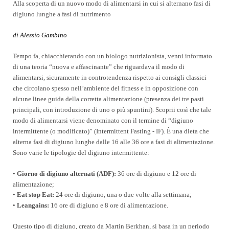
Alla scoperta di un nuovo modo di alimentarsi in cui si alternano fasi di
digiuno lunghe a fasi di nutrimento
di Alessio Gambino
Tempo fa, chiacchierando con un biologo nutrizionista, venni informato
di una teoria “nuova e affascinante” che riguardava il modo di
alimentarsi, sicuramente in controtendenza rispetto ai consigli classici
che circolano spesso nell’ambiente del fitness e in opposizione con
alcune linee guida della corretta alimentazione (presenza dei tre pasti
principali, con introduzione di uno o più spuntini). Scoprii così che tale
modo di alimentarsi viene denominato con il termine di “digiuno
intermittente (o modificato)” (Intermittent Fasting - IF). È una dieta che
alterna fasi di digiuno lunghe dalle 16 alle 36 ore a fasi di alimentazione.
Sono varie le tipologie del digiuno intermittente:
•
Giorno di digiuno alternati (ADF):
36 ore di digiuno e 12 ore di
alimentazione;
•
Eat stop Eat:
24 ore di digiuno, una o due volte alla settimana;
•
Leangains:
16 ore di digiuno e 8 ore di alimentazione.
Questo tipo di digiuno, creato da Martin Berkhan, si basa in un periodo