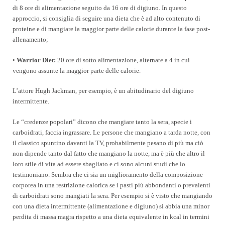
di 8 ore di alimentazione seguito da 16 ore di digiuno. In questo
approccio, si consiglia di seguire una dieta che è ad alto contenuto di
proteine e di mangiare la maggior parte delle calorie durante la fase post-
allenamento;
•
Warrior Diet:
20 ore di sotto alimentazione, alternate a 4 in cui
vengono assunte la maggior parte delle calorie.
L’attore Hugh Jackman, per esempio, è un abitudinario del digiuno
intermittente.
Le “credenze popolari” dicono che mangiare tanto la sera, specie i
carboidrati, faccia ingrassare. Le persone che mangiano a tarda notte, con
il classico spuntino davanti la TV, probabilmente pesano di più ma ciò
non dipende tanto dal fatto che mangiano la notte, ma è più che altro il
loro stile di vita ad essere sbagliato e ci sono alcuni studi che lo
testimoniano. Sembra che ci sia un miglioramento della composizione
corporea in una restrizione calorica se i pasti più abbondanti o prevalenti
di carboidrati sono mangiati la sera. Per esempio si è visto che mangiando
con una dieta intermittente (alimentazione e digiuno) si abbia una minor
perdita di massa magra rispetto a una dieta equivalente in kcal in termini