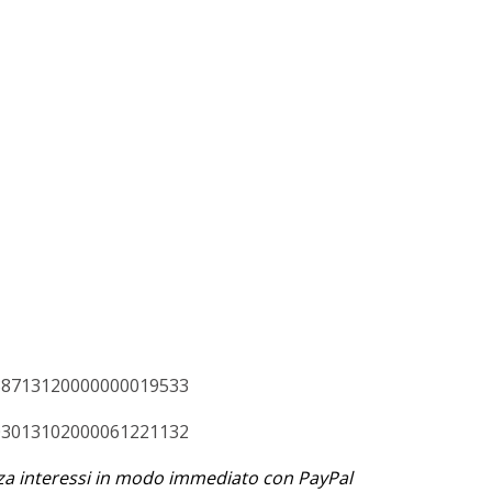
P0538713120000000019533
C0103013102000061221132
za interessi in modo immediato con PayPal