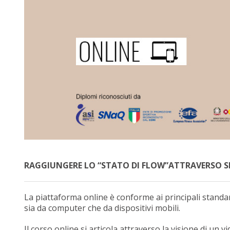
RAGGIUNGERE LO “STATO DI FLOW”ATTRAVERSO S
La piattaforma online è conforme ai principali standar
sia da computer che da dispositivi mobili.
Il corso online si articola attraverso la visione di un v