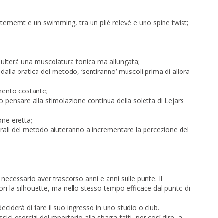
ttememt e un swimming, tra un plié relevé e uno spine twist;
risulterà una muscolatura tonica ma allungata;
o dalla pratica del metodo, ‘sentiranno’ muscoli prima di allora
emento costante;
lo pensare alla stimolazione continua della soletta di Lejars
one eretta;
posturali del metodo aiuteranno a incrementare la percezione del
ecessario aver trascorso anni e anni sulle punte. Il
ri la silhouette, ma nello stesso tempo efficace dal punto di
deciderà di fare il suo ingresso in uno studio o club.
ici esercizi del repertorio alla sbarra fatti, per così dire, a