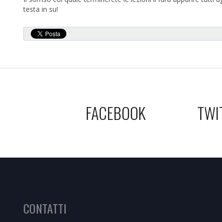
testa in su!
FACEBOOK
TWI
CONTATTI