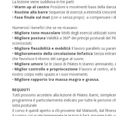
La lezione viene suddivisa in tre parti:
•
Warm up al centro
Posizioni e movimenti base della danza i
•
Routine alla barre
Sequenze di esercizi a intensità crescen
•
Fase finale sul mat
(con o senza props) a compensare i distr
Numerosi i benefici che se ne ricavano:
•
Migliore tono muscolare
Molti degli esercizi utilizzati s
•
Migliore postura
Validità a 360° dei principi posturali del P
sconosciuti;
•
Migliore flessibilità e mobilità
Il lavoro parallelo su para
•
Miglioramento della circolazione linfatica
Senza entrare 
che favorisce il ritorno del sangue al cuore;
•
Migliore umore
Se le classi di Pilates ti stanno annoiando, e
•
Miglior controllo e propriocezione
Il lavoro al centro, al 
nostro corpo nello spazio e i suoi movimenti;
•
Migliore rapporto tra massa magra e grassa.
REQUISITI
Tutti possono accedere alla lezione di Pilates Barre, semplice
programma è particolarmente indicato per tutte le persone che 
vista posturale
Il corso è quindi aperto a chi proviene dal Matwork, dal fitness 
Il sorriso col quale terminerete le lezioni li farà apparire tutti 