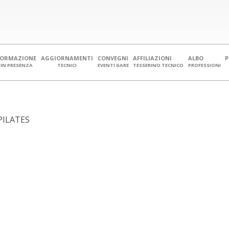
FORMAZIONE
AGGIORNAMENTI
CONVEGNI
AFFILIAZIONI
ALBO
IN PRESENZA
TECNICI
EVENTI GARE
TESSERINO TECNICO
PROFESSIONI
PILATES