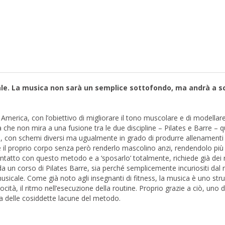
cale. La musica non sarà un semplice sottofondo, ma andrà a sca
America, con l’obiettivo di migliorare il tono muscolare e di modellare
 non mira a una fusione tra le due discipline – Pilates e Barre – qu
arre), con schemi diversi ma ugualmente in grado di produrre allenament
 il proprio corpo senza però renderlo mascolino anzi, rendendolo più fe
ntatto con questo metodo e a ‘sposarlo’ totalmente, richiede già dei req
da un corso di Pilates Barre, sia perché semplicemente incuriositi dal m
sicale. Come già noto agli insegnanti di fitness, la musica è uno stru
ità, il ritmo nell’esecuzione della routine. Proprio grazie a ciò, uno d
a delle cosiddette lacune del metodo.