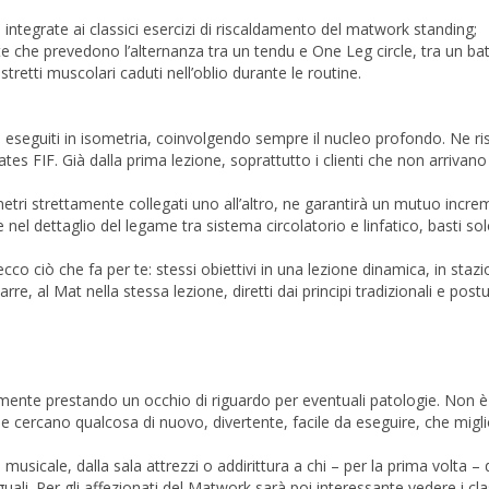
ntegrate ai classici esercizi di riscaldamento del matwork standing;
te che prevedono l’alternanza tra un tendu e One Leg circle, tra un ba
etti muscolari caduti nell’oblio durante le routine.
ono eseguiti in isometria, coinvolgendo sempre il nucleo profondo. Ne 
ilates FIF. Già dalla prima lezione, soprattutto i clienti che non arrivan
metri strettamente collegati uno all’altro, ne garantirà un mutuo incr
nel dettaglio del legame tra sistema circolatorio e linfatico, basti so
cco ciò che fa per te: stessi obiettivi in una lezione dinamica, in stazi
barre, al Mat nella stessa lezione, diretti dai principi tradizionali e 
mente prestando un occhio di riguardo per eventuali patologie. Non è n
cercano qualcosa di nuovo, divertente, facile da eseguire, che miglio
musicale, dalla sala attrezzi o addirittura a chi – per la prima volta – 
uguali. Per gli affezionati del Matwork sarà poi interessante vedere i class