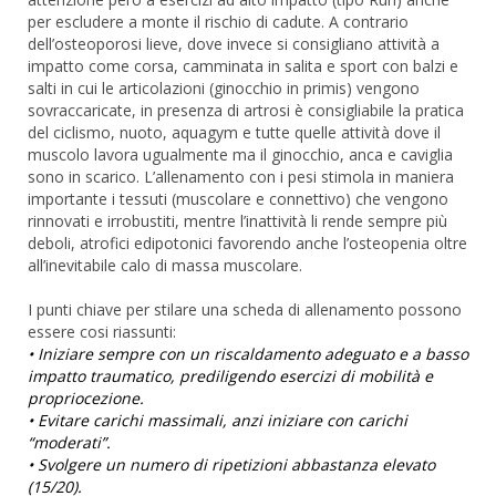
per escludere a monte il rischio di cadute. A contrario
dell’osteoporosi lieve, dove invece si consigliano attività a
impatto come corsa, camminata in salita e sport con balzi e
salti in cui le articolazioni (ginocchio in primis) vengono
sovraccaricate, in presenza di artrosi è consigliabile la pratica
del ciclismo, nuoto, aquagym e tutte quelle attività dove il
muscolo lavora ugualmente ma il ginocchio, anca e caviglia
sono in scarico. L’allenamento con i pesi stimola in maniera
importante i tessuti (muscolare e connettivo) che vengono
rinnovati e irrobustiti, mentre l’inattività li rende sempre più
deboli, atrofici edipotonici favorendo anche l’osteopenia oltre
all’inevitabile calo di massa muscolare.
I punti chiave per stilare una scheda di allenamento possono
essere cosi riassunti:
• Iniziare sempre con un riscaldamento adeguato e a basso
impatto traumatico, prediligendo esercizi di mobilità e
propriocezione.
• Evitare carichi massimali, anzi iniziare con carichi
“moderati”.
• Svolgere un numero di ripetizioni abbastanza elevato
(15/20).