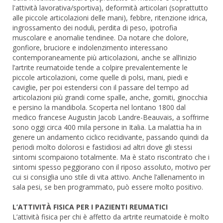
l'attività lavorativa/sportiva), deformità articolari (soprattutto
alle piccole articolazioni delle mani), febbre, ritenzione idrica,
ingrossamento dei noduli, perdita di peso, ipotrofia
muscolare e anomalie tendinee. Da notare che dolore,
gonfiore, bruciore e indolenzimento interessano
contemporaneamente più articolazioni, anche se all’inizio
l’artrite reumatoide tende a colpire prevalentemente le
piccole articolazioni, come quelle di polsi, mani, piedi e
caviglie, per poi estendersi con il passare del tempo ad
articolazioni più grandi come spalle, anche, gomiti, ginocchia
e persino la mandibola. Scoperta nel lontano 1800 dal
medico francese Augustin Jacob Landre-Beauvais, a soffrirne
sono oggi circa 400 mila persone in Italia. La malattia ha in
genere un andamento ciclico recidivante, passando quindi da
periodi molto dolorosi e fastidiosi ad altri dove gli stessi
sintomi scompaiono totalmente. Ma è stato riscontrato che i
sintomi spesso peggiorano con il riposo assoluto, motivo per
cui si consiglia uno stile di vita attivo. Anche l’allenamento in
sala pesi, se ben programmato, può essere molto positivo.
L’ATTIVITÀ FISICA PER I PAZIENTI REUMATICI
L’attività fisica per chi è affetto da artrite reumatoide è molto