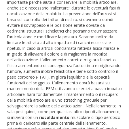
importante perché aiuta a conservare la mobilità articolare,
anche se è necessario “rallentare” durante le eventuali fasi di
riacutizzazione della malattia. La prevenzione dell’artrosi si
basa sul controllo dei fattori di rischio: si dovranno quindi
evitare il sovrappeso e le posizione errate dovute da
cedimenti strutturali scheletrici che potranno traumatizzare
l’articolazione e modificare la postura. Saranno inoltre da
limitare le attività ad alto impatto ed i carichi eccessivi e
ripetuti. In caso di artrosi conclamata l’attività fisica mirata è
in grado di alleviare il dolore e di migliorare la mobilità
dell’articolazione. L’allenamento corretto migliora l’aspetto
fisico aumentando di conseguenza l’autostima e migliorando
l’umore, aumenta inoltre l’elasticità e tiene sotto controllo il
peso corporeo (- FAT), migliora l’equilibrio e le capacità
funzionali del soggetto. L’allenamento dovrà basarsi sul
mantenimento della FFM utilizzando esercizi a basso impatto
articolare. Sarà fondamentale il mantenimento o il recupero
della mobilità articolare e uno stretching graduale per
salvaguardare la salute delle articolazioni. Nell’allenamento in
sala pesi quindi, come per qualsiasi altro tipo di allenamento,
si inizierà con un
riscaldamento
muscolare di tipo aerobico
prima di dedicarci alla parte centrale dell’allenamento,
attenzione però a esercizi ad alto impatto (tipo Run) anche