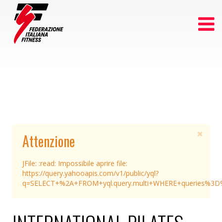
Attenzione
JFile: :read: Impossibile aprire file:
https://query.yahooapis.com/v1/public/yql?
q=SELECT+%2A+FROM+yql.query.multi+WHERE+queries%3D%