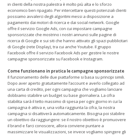
in clienti della nostra palestra è molto più alta e lo sforzo
economico ben ripagato. Per intercettare questi potenziali clienti
possiamo avvalerci degli algoritmi messi a disposizione a
pagamento dai motori di ricerca e dai social network. Google
offre il servizio Google Ads, con cui impostare campagne
sponsorizzate che mostrino i nostri annunci sulle pagine di
ricerca di Google e sui siti che hanno attivato gli spazi pubblicitari
di Google (rete Display), tra cui anche Youtube. Il gruppo
Facebook offre il servizio Facebook Ads per gestire le nostre
campagne sponsorizzate su Facebook e Instagram.
Come funzionano in pratica le campagne sponsorizzate
Il funzionamento delle due piattaforme si basa su principi simili.
Dopo aver aperto gratuitamente l’account e averlo collegato ad
una carta di credito, per ogni campagna che vogliamo lanciare
dobbiamo stabilire un budget su base giornaliera. La cifra
stabilita sarà il tetto massimo di spesa per ogni giorno in cui la
campagna è attiva e, una volta raggiunta la cifra, la nostra
campagna si disattiverà automaticamente. Bisogna poi stabilire
un obiettivo da raggiungere: se il nostro obiettivo è promuovere
il brand e farci conoscere, allora conviene puntare a
massimizzare le visualizzazioni, se invece vogliamo spingere gli