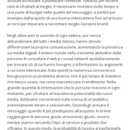
account ed iniziare a pubblicare contenuti. Tuttavia, per essere
certi di sfruttarli al meglio, è necessario investire molto tempo e
una parte di budget nella qualità del messaggio, a partire per
esempio dall’acquisto di una buona videocamera fino ad arrivare
ai corsi per imparare a raccontare meglio il proprio brand.
Negli ultimi anni le aziende di ogni settore, pur senza
abbandonare del tutto i media classici, hanno dovuto
differenziare la propria comunicazione, aumentando la presenza
sui media digitali. Il motivo risiede nella crescente abitudine delle
persone di consultare il web e i social network quotidianamente
per trovare ciò di cui hanno bisogno, o informazioni su argomenti
a cui sono interessate. Data quindi la numerosa concorrenza
bisogna porsi un problema diverso: non è più tempo di chiedersi
che mezzo usare, ma come massimizzare il rendimento. Nella
grande quantità di informazioni che le persone ricevono in ogni
momento, per sfruttare al massimo le potenzialità dei nuovi
media, dobbiamo concentrarci sulla ricerca di un pubblico
estremamente mirato e selezionato, facendogli arrivare il
messaggio quando è più predisposto all’acquisto. In breve:
raggiungere le persone giuste al momento giusto, ovvero
mentre stanno cercando il tipo di servizio o prodotto che
offriamo. In questo modo, la probabilità di riuscire a trasformarle