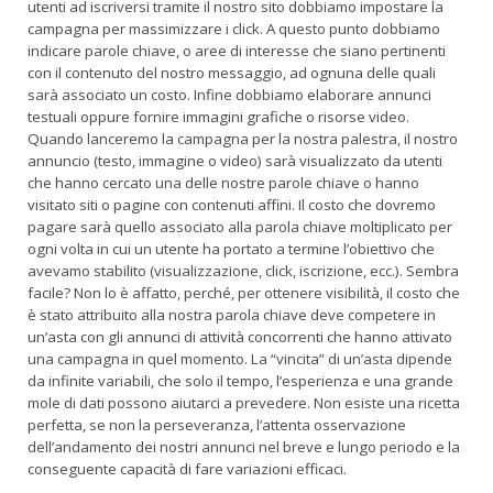
utenti ad iscriversi tramite il nostro sito dobbiamo impostare la
campagna per massimizzare i click. A questo punto dobbiamo
indicare parole chiave, o aree di interesse che siano pertinenti
con il contenuto del nostro messaggio, ad ognuna delle quali
sarà associato un costo. Infine dobbiamo elaborare annunci
testuali oppure fornire immagini grafiche o risorse video.
Quando lanceremo la campagna per la nostra palestra, il nostro
annuncio (testo, immagine o video) sarà visualizzato da utenti
che hanno cercato una delle nostre parole chiave o hanno
visitato siti o pagine con contenuti affini. Il costo che dovremo
pagare sarà quello associato alla parola chiave moltiplicato per
ogni volta in cui un utente ha portato a termine l’obiettivo che
avevamo stabilito (visualizzazione, click, iscrizione, ecc.). Sembra
facile? Non lo è affatto, perché, per ottenere visibilità, il costo che
è stato attribuito alla nostra parola chiave deve competere in
un’asta con gli annunci di attività concorrenti che hanno attivato
una campagna in quel momento. La “vincita” di un’asta dipende
da infinite variabili, che solo il tempo, l’esperienza e una grande
mole di dati possono aiutarci a prevedere. Non esiste una ricetta
perfetta, se non la perseveranza, l’attenta osservazione
dell’andamento dei nostri annunci nel breve e lungo periodo e la
conseguente capacità di fare variazioni efficaci.