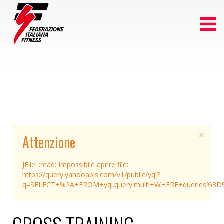
Attenzione
JFile: :read: Impossibile aprire file:
https://query.yahooapis.com/v1/public/yql?
q=SELECT+%2A+FROM+yql.query.multi+WHERE+queries%3D%