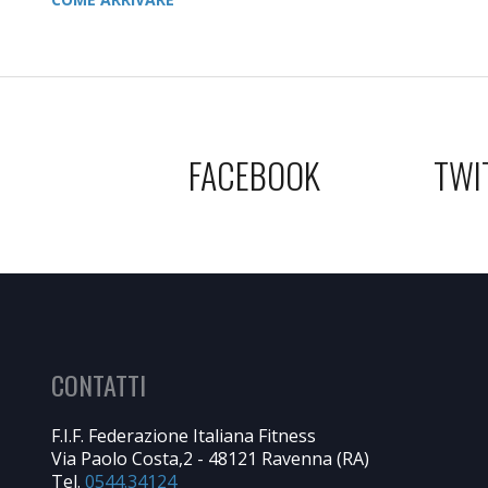
FACEBOOK
TWI
CONTATTI
F.I.F. Federazione Italiana Fitness
Via Paolo Costa,2 - 48121 Ravenna (RA)
Tel.
0544.34124