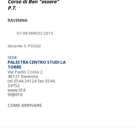
Corso di Ben "essere"
P.T.
RAVENNA
07-08 MARZO 2015
docente S. POGGI
SEDE:
PALESTRA CENTRO STUDI LA
TORRE
Via Paolo Costa 2
48121 Ravenna
tel 0544.34124 fax 0544.
34752
www.fif.it
fif@fif.it
COME
ARRIVARE