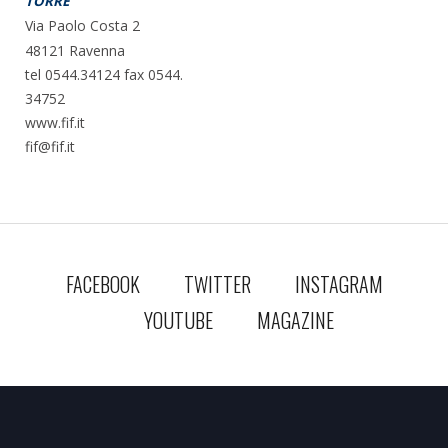
TORRE
Via Paolo Costa 2
48121 Ravenna
tel 0544.34124 fax 0544.
34752
www.fif.it
fif@fif.it
FACEBOOK
TWITTER
INSTAGRAM
YOUTUBE
MAGAZINE