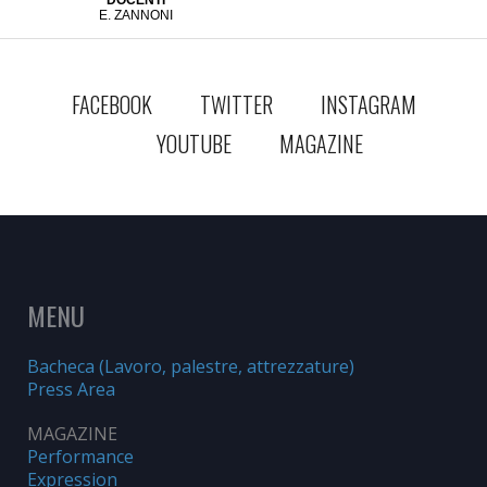
DOCENTI
E. ZANNONI
FACEBOOK
TWITTER
INSTAGRAM
YOUTUBE
MAGAZINE
MENU
Bacheca (Lavoro, palestre, attrezzature)
Press Area
MAGAZINE
Performance
Expression