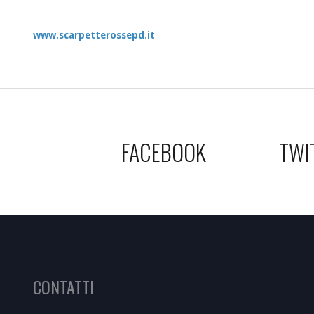
www.scarpetterossepd.it
FACEBOOK
TWI
CONTATTI