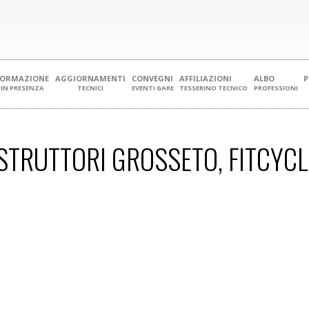
FORMAZIONE
AGGIORNAMENTI
CONVEGNI
AFFILIAZIONI
ALBO
IN PRESENZA
TECNICI
EVENTI GARE
TESSERINO TECNICO
PROFESSIONI
TRUTTORI GROSSETO, FITCYCLE 