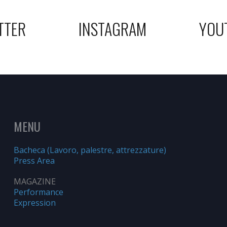
TTER
INSTAGRAM
YOU
MENU
Bacheca (Lavoro, palestre, attrezzature)
Press Area
MAGAZINE
Performance
Expression