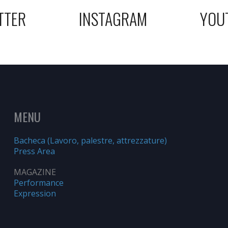
TTER
INSTAGRAM
YOU
MENU
Bacheca (Lavoro, palestre, attrezzature)
Press Area
MAGAZINE
Performance
Expression