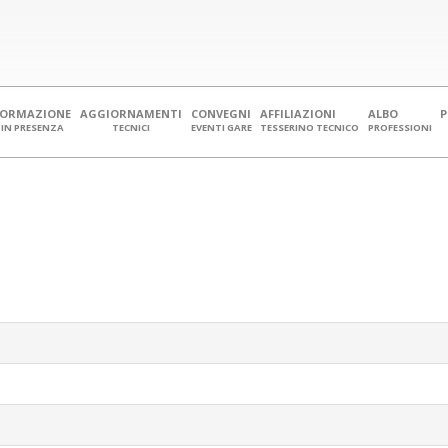
FORMAZIONE
AGGIORNAMENTI
CONVEGNI
AFFILIAZIONI
ALBO
IN PRESENZA
TECNICI
EVENTI GARE
TESSERINO TECNICO
PROFESSIONI