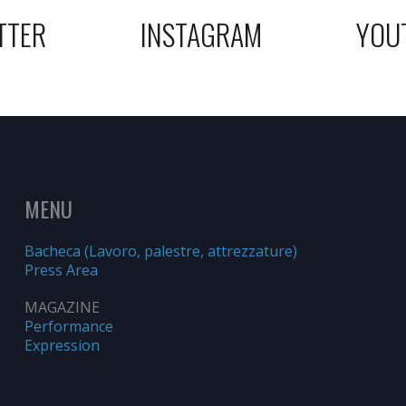
TTER
INSTAGRAM
YOU
MENU
Bacheca (Lavoro, palestre, attrezzature)
Press Area
MAGAZINE
Performance
Expression