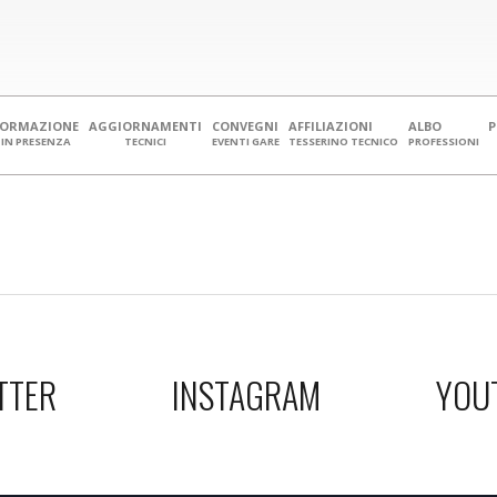
FORMAZIONE
AGGIORNAMENTI
CONVEGNI
AFFILIAZIONI
ALBO
IN PRESENZA
TECNICI
EVENTI GARE
TESSERINO TECNICO
PROFESSIONI
TTER
INSTAGRAM
YOU