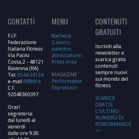
CONTATTI
MENU
CONTENUTI
GRATUITI
F.I.F.
Bacheca
Federazione
(Lavoro,
Iscriviti alla
Italiana Fitness
palestre,
newsletter e
Via Paolo
attrezzature)
scarica gratis
Costa,2 - 48121
Press Area
contenuti
Ravenna (RA)
sempre nuovi
MAGAZINE
Tel.
0544.34124
sul mondo del
Performance
e-mail
fitness
Expression
C.F.
92048360397
SCARICA
GRATIS
Orari
L'ULTIMO
segreteria:
NUMERO DI
dal lunedì al
PERFORMANCE
venerdì
>>
dalle ore 9:30