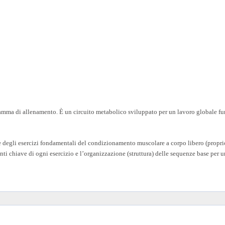
amma di allenamento. È un circuito metabolico sviluppato per un lavoro globale fun
degli esercizi fondamentali del condizionamento muscolare a corpo libero (proprioc
 punti chiave di ogni esercizio e l’organizzazione (struttura) delle sequenze base per u