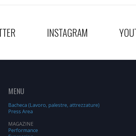
TTER
INSTAGRAM
YOU
MENU
Bacheca (Lavoro, palestre, attrezzature)
Press Area
MAGAZINE
Performance