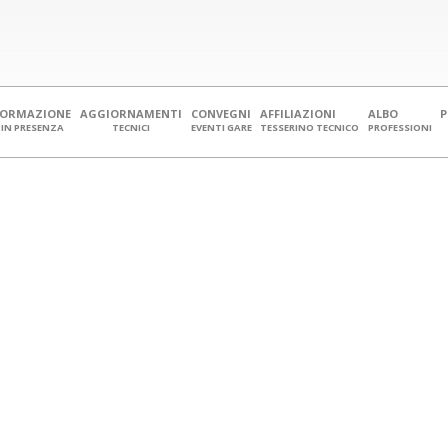
FORMAZIONE
AGGIORNAMENTI
CONVEGNI
AFFILIAZIONI
ALBO
IN PRESENZA
TECNICI
EVENTI GARE
TESSERINO TECNICO
PROFESSIONI