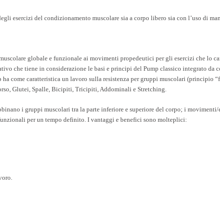
egli esercizi del condizionamento muscolare sia a corpo libero sia con l’uso di man
olare globale e funzionale ai movimenti propedeutici per gli esercizi che lo cara
o che tiene in considerazione le basi e principi del Pump classico integrato da co
a come caratteristica un lavoro sulla resistenza per gruppi muscolari (principio “f
so, Glutei, Spalle, Bicipiti, Tricipiti, Addominali e Stretching.
binano i gruppi muscolari tra la parte inferiore e superiore del corpo; i movimenti/e
unzionali per un tempo definito. I vantaggi e benefici sono molteplici:
voro.