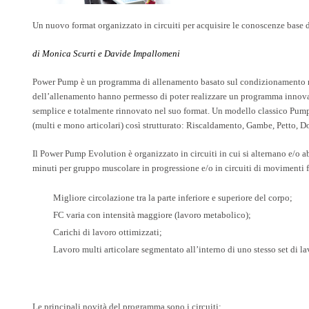
Un nuovo format organizzato in circuiti per acquisire le conoscenze base d
di Monica Scurti e Davide Impallomeni
Power Pump è un programma di allenamento basato sul condizionamento musc
dell’allenamento hanno permesso di poter realizzare un programma innovativ
semplice e totalmente rinnovato nel suo format. Un modello classico Pump h
(multi e mono articolari) così strutturato: Riscaldamento, Gambe, Petto, Dor
Il Power Pump Evolution è organizzato in circuiti in cui si alternano e/o ab
minuti per gruppo muscolare in progressione e/o in circuiti di movimenti f
Migliore circolazione tra la parte inferiore e superiore del corpo;
FC varia con intensità maggiore (lavoro metabolico);
Carichi di lavoro ottimizzati;
Lavoro multi articolare segmentato all’interno di uno stesso set di la
Le principali novità del programma sono i circuiti: