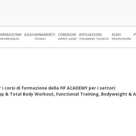
FORMAZIONE
AGGIORNAMENTI
CONVEGNI
AFFILIAZIONI
ALBO
IN PRESENZA
TECNICI
EVENTI GARE
TESSERINO TECNICO
PROFESSIONI
i corsi di formazione della FIF ACADEMY per i settori:
up & Total Body Workout, Functional Training, Bodyweight & A