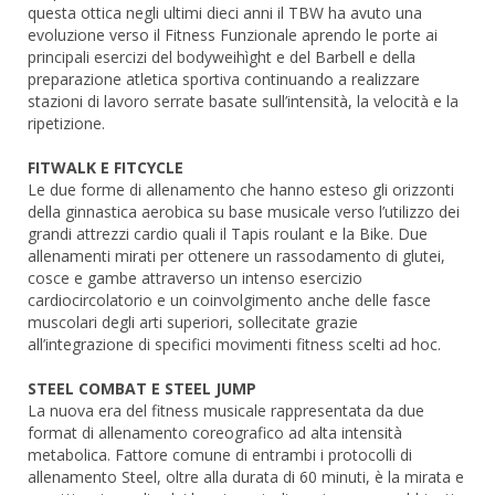
questa ottica negli ultimi dieci anni il TBW ha avuto una
evoluzione verso il Fitness Funzionale aprendo le porte ai
principali esercizi del bodyweihìght e del Barbell e della
preparazione atletica sportiva continuando a realizzare
stazioni di lavoro serrate basate sull’intensità, la velocità e la
ripetizione.
FITWALK E FITCYCLE
Le due forme di allenamento che hanno esteso gli orizzonti
della ginnastica aerobica su base musicale verso l’utilizzo dei
grandi attrezzi cardio quali il Tapis roulant e la Bike. Due
allenamenti mirati per ottenere un rassodamento di glutei,
cosce e gambe attraverso un intenso esercizio
cardiocircolatorio e un coinvolgimento anche delle fasce
muscolari degli arti superiori, sollecitate grazie
all’integrazione di specifici movimenti fitness scelti ad hoc.
STEEL COMBAT E STEEL JUMP
La nuova era del fitness musicale rappresentata da due
format di allenamento coreografico ad alta intensità
metabolica. Fattore comune di entrambi i protocolli di
allenamento Steel, oltre alla durata di 60 minuti, è la mirata e