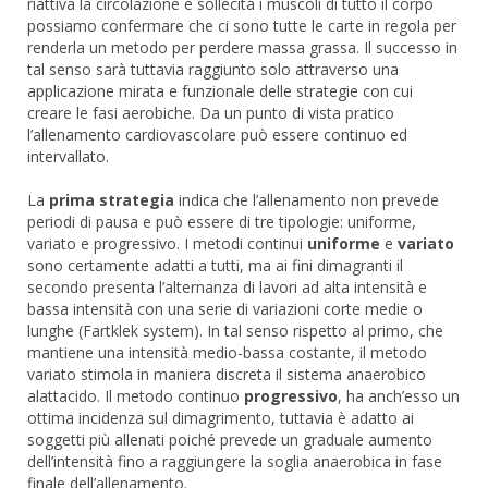
riattiva la circolazione e sollecita i muscoli di tutto il corpo
possiamo confermare che ci sono tutte le carte in regola per
renderla un metodo per perdere massa grassa. Il successo in
tal senso sarà tuttavia raggiunto solo attraverso una
applicazione mirata e funzionale delle strategie con cui
creare le fasi aerobiche. Da un punto di vista pratico
l’allenamento cardiovascolare può essere continuo ed
intervallato.
La
prima strategia
indica che l’allenamento non prevede
periodi di pausa e può essere di tre tipologie: uniforme,
variato e progressivo. I metodi continui
uniforme
e
variato
sono certamente adatti a tutti, ma ai fini dimagranti il
secondo presenta l’alternanza di lavori ad alta intensità e
bassa intensità con una serie di variazioni corte medie o
lunghe (Fartklek system). In tal senso rispetto al primo, che
mantiene una intensità medio-bassa costante, il metodo
variato stimola in maniera discreta il sistema anaerobico
alattacido. Il metodo continuo
progressivo
, ha anch’esso un
ottima incidenza sul dimagrimento, tuttavia è adatto ai
soggetti più allenati poiché prevede un graduale aumento
dell’intensità fino a raggiungere la soglia anaerobica in fase
finale dell’allenamento.