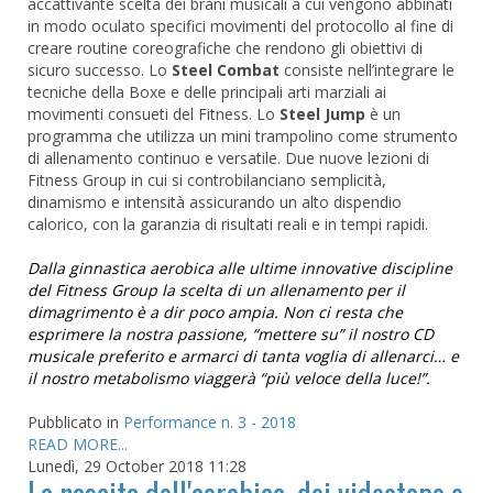
accattivante scelta dei brani musicali a cui vengono abbinati
in modo oculato specifici movimenti del protocollo al fine di
creare routine coreografiche che rendono gli obiettivi di
sicuro successo. Lo
Steel Combat
consiste nell’integrare le
tecniche della Boxe e delle principali arti marziali ai
movimenti consueti del Fitness. Lo
Steel Jump
è un
programma che utilizza un mini trampolino come strumento
di allenamento continuo e versatile. Due nuove lezioni di
Fitness Group in cui si controbilanciano semplicità,
dinamismo e intensità assicurando un alto dispendio
calorico, con la garanzia di risultati reali e in tempi rapidi.
Dalla ginnastica aerobica alle ultime innovative discipline
del Fitness Group la scelta di un allenamento per il
dimagrimento è a dir poco ampia. Non ci resta che
esprimere la nostra passione, “mettere su” il nostro CD
musicale preferito e armarci di tanta voglia di allenarci… e
il nostro metabolismo viaggerà “più veloce della luce!”.
Pubblicato in
Performance n. 3 - 2018
READ MORE...
Lunedì, 29 October 2018 11:28