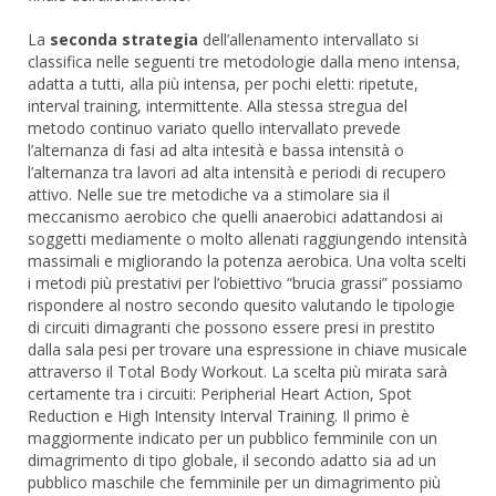
La
seconda strategia
dell’allenamento intervallato si
classifica nelle seguenti tre metodologie dalla meno intensa,
adatta a tutti, alla più intensa, per pochi eletti: ripetute,
interval training, intermittente. Alla stessa stregua del
metodo continuo variato quello intervallato prevede
l’alternanza di fasi ad alta intesità e bassa intensità o
l’alternanza tra lavori ad alta intensità e periodi di recupero
attivo. Nelle sue tre metodiche va a stimolare sia il
meccanismo aerobico che quelli anaerobici adattandosi ai
soggetti mediamente o molto allenati raggiungendo intensità
massimali e migliorando la potenza aerobica. Una volta scelti
i metodi più prestativi per l’obiettivo “brucia grassi” possiamo
rispondere al nostro secondo quesito valutando le tipologie
di circuiti dimagranti che possono essere presi in prestito
dalla sala pesi per trovare una espressione in chiave musicale
attraverso il Total Body Workout. La scelta più mirata sarà
certamente tra i circuiti: Peripherial Heart Action, Spot
Reduction e High Intensity Interval Training. Il primo è
maggiormente indicato per un pubblico femminile con un
dimagrimento di tipo globale, il secondo adatto sia ad un
pubblico maschile che femminile per un dimagrimento più