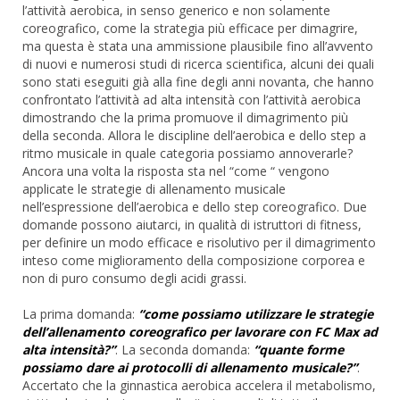
l’attività aerobica, in senso generico e non solamente
coreografico, come la strategia più efficace per dimagrire,
ma questa è stata una ammissione plausibile fino all’avvento
di nuovi e numerosi studi di ricerca scientifica, alcuni dei quali
sono stati eseguiti già alla fine degli anni novanta, che hanno
confrontato l’attività ad alta intensità con l’attività aerobica
dimostrando che la prima promuove il dimagrimento più
della seconda. Allora le discipline dell’aerobica e dello step a
ritmo musicale in quale categoria possiamo annoverarle?
Ancora una volta la risposta sta nel “come “ vengono
applicate le strategie di allenamento musicale
nell’espressione dell’aerobica e dello step coreografico. Due
domande possono aiutarci, in qualità di istruttori di fitness,
per definire un modo efficace e risolutivo per il dimagrimento
inteso come miglioramento della composizione corporea e
non di puro consumo degli acidi grassi.
La prima domanda:
“come possiamo utilizzare le strategie
dell’allenamento coreografico per lavorare con FC Max ad
alta intensità?”
. La seconda domanda:
“quante forme
possiamo dare ai protocolli di allenamento musicale?”
.
Accertato che la ginnastica aerobica accelera il metabolismo,