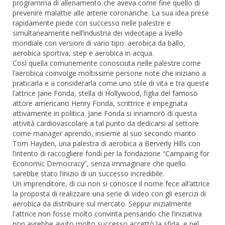
programma di allenamento che aveva come fine quello di
prevenire malattie alle arterie coronariche. La sua idea prese
rapidamente piede con successo nelle palestre e
simultaneamente nell’industria dei videotape a livello
mondiale con versioni di vario tipo: aerobica da ballo,
aerobica sportiva, step e aerobica in acqua.
Così quella comunemente conosciuta nelle palestre come
l’aerobica coinvolge moltissime persone note che iniziano a
praticarla e a considerarla come uno stile di vita e tra queste
l’attrice Jane Fonda, stella di Hollywood, figlia del famoso
attore americano Henry Fonda, scrittrice e impegnata
attivamente in politica. Jane Fonda si innamorò di questa
attività cardiovascolare a tal punto da dedicarsi al settore
come manager aprendo, insieme al suo secondo marito
Tom Hayden, una palestra di aerobica a Berverly Hills con
l’intento di raccogliere fondi per la fondazione “Campaing for
Economic Democracy”, senza immaginare che quello
sarebbe stato l’inizio di un successo incredibile.
Un imprenditore, di cui non si conosce il nome fece all’attrice
la proposta di realizzare una serie di video con gli esercizi di
aerobica da distribuire sul mercato. Seppur inizialmente
l'attrice non fosse molto convinta pensando che l’iniziativa
non avrebbe avuto molto successo accettò la sfida, e nel