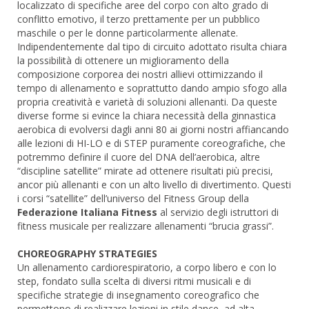
localizzato di specifiche aree del corpo con alto grado di
conflitto emotivo, il terzo prettamente per un pubblico
maschile o per le donne particolarmente allenate.
Indipendentemente dal tipo di circuito adottato risulta chiara
la possibilità di ottenere un miglioramento della
composizione corporea dei nostri allievi ottimizzando il
tempo di allenamento e soprattutto dando ampio sfogo alla
propria creatività e varietà di soluzioni allenanti. Da queste
diverse forme si evince la chiara necessità della ginnastica
aerobica di evolversi dagli anni 80 ai giorni nostri affiancando
alle lezioni di HI-LO e di STEP puramente coreografiche, che
potremmo definire il cuore del DNA dell’aerobica, altre
“discipline satellite” mirate ad ottenere risultati più precisi,
ancor più allenanti e con un alto livello di divertimento. Questi
i corsi “satellite” dell’universo del Fitness Group della
Federazione Italiana Fitness
al servizio degli istruttori di
fitness musicale per realizzare allenamenti “brucia grassi”.
CHOREOGRAPHY STRATEGIES
Un allenamento cardiorespiratorio, a corpo libero e con lo
step, fondato sulla scelta di diversi ritmi musicali e di
specifiche strategie di insegnamento coreografico che
permettono di realizzare lezioni in stile dance, ad alta