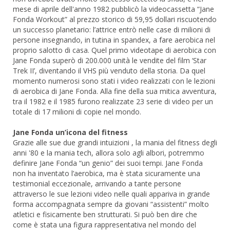
mese di aprile dell'anno 1982 pubblicò la videocassetta “Jane
Fonda Workout” al prezzo storico di 59,95 dollari riscuotendo
un successo planetario: l’attrice entrò nelle case di milioni di
persone insegnando, in tutina in spandex, a fare aerobica nel
proprio salotto di casa. Quel primo videotape di aerobica con
Jane Fonda superò di 200.000 unità le vendite del film ‘Star
Trek II’, diventando il VHS più venduto della storia. Da quel
momento numerosi sono stati i video realizzati con le lezioni
di aerobica di Jane Fonda. Alla fine della sua mitica avventura,
tra il 1982 e il 1985 furono realizzate 23 serie di video per un
totale di 17 milioni di copie nel mondo.
Jane Fonda un’icona del fitness
Grazie alle sue due grandi intuizioni , la mania del fitness degli
anni '80 e la mania tech, allora solo agli albori, potremmo
definire Jane Fonda “un genio” dei suoi tempi. Jane Fonda
non ha inventato l’aerobica, ma è stata sicuramente una
testimonial eccezionale, arrivando a tante persone
attraverso le sue lezioni video nelle quali appariva in grande
forma accompagnata sempre da giovani “assistenti” molto
atletici e fisicamente ben strutturati. Si può ben dire che
come è stata una figura rappresentativa nel mondo del