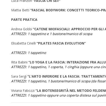
Luca Franzon
“FASCIA CHI SEI?”
Mattia Betti
“FASCIAL BODYWORK: CONCETTI TEORICO-PR
PARTE PRATICA
Andrea Gobbi
“CATENE MIOFASCIALI: APPROCCIO PER GLI 
ATTREZZI: 1 tappetino e 1 bastone/manico di scopa
Elisabetta Cinelli
“PILATES FASCIA EVOLUTION”
ATTREZZI: 1 tappetino
Rita Babini
“LO YOGA E LA FASCIA: INTERAZIONE FRA A
ATTREZZI: 1 tappetino, 1 coperta, 1 cinghia (oppure una cin
Sara Sergi
“L'ARTO INFERIORE E LA FASCIA: TRATTAMENT
ATTREZZI: 1 tappetino, 1 bastone/manico di scopa (da fissare
Viviana Fabozzi
“LA BIOTENSEGRITÀ NEL METODO FELDEN
ATTREZZI: 1 tappetino oppure una coperta distesa sul pavi