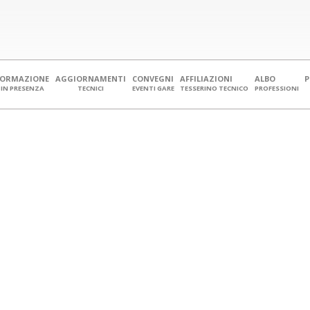
FORMAZIONE
AGGIORNAMENTI
CONVEGNI
AFFILIAZIONI
ALBO
IN PRESENZA
TECNICI
EVENTI GARE
TESSERINO TECNICO
PROFESSIONI