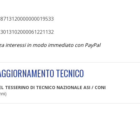
P0538713120000000019533
C0103013102000061221132
za interessi in modo immediato con PayPal
AGGIORNAMENTO TECNICO
EL TESSERINO DI TECNICO NAZIONALE ASI / CONI
nni)