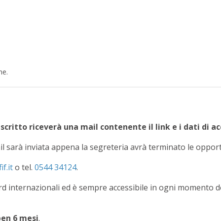
ne.
'iscritto riceverà una mail contenente il link e i dati di 
ail sarà inviata appena la segreteria avrà terminato le opport
o tel.
0544 34124
.
rd internazionali ed è sempre accessibile in ogni momento de
 ben 6 mesi
.