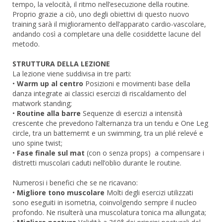
tempo, la velocità, il ritmo nell’esecuzione della routine.
Proprio grazie a ciò, uno degli obiettivi di questo nuovo
training sarà il miglioramento dell’apparato cardio-vascolare,
andando così a completare una delle cosiddette lacune del
metodo.
STRUTTURA DELLA LEZIONE
La lezione viene suddivisa in tre parti:
•
Warm up al centro
Posizioni e movimenti base della
danza integrate ai classici esercizi di riscaldamento del
matwork standing;
•
Routine alla barre
Sequenze di esercizi a intensità
crescente che prevedono l’alternanza tra un tendu e One Leg
circle, tra un battememt e un swimming, tra un plié relevé e
uno spine twist;
•
Fase finale sul mat
(con o senza props) a compensare i
distretti muscolari caduti nell’oblio durante le routine.
Numerosi i benefici che se ne ricavano:
•
Migliore tono muscolare
Molti degli esercizi utilizzati
sono eseguiti in isometria, coinvolgendo sempre il nucleo
profondo. Ne risulterà una muscolatura tonica ma allungata;