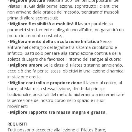
•
Migliore postura
Validità a 360° dei principi posturali del
Pilates FIF. Già dalla prima lezione, soprattutto i clienti che
non arrivano dalla pratica del metodo, ‘sentiranno’ muscoli
prima di allora sconosciuti;
•
Migliore flessibilità e mobilità
Il lavoro parallelo su
parametri strettamente collegati uno all’altro, ne garantirà un
mutuo incremento costante;
•
Miglioramento della circolazione linfatica
Senza
entrare nel dettaglio del legame tra sistema circolatorio e
linfatico, basti solo pensare alla stimolazione continua della
soletta di Lejars che favorisce il ritorno del sangue al cuore;
•
Migliore umore
Se le classi di Pilates ti stanno annoiando,
ecco ciò che fa per te: stessi obiettivi in una lezione dinamica,
in stazione eretta;
•
Miglior controllo e propriocezione
Il lavoro al centro, al
barre, al Mat nella stessa lezione, diretti dai principi
tradizionali e posturali del metodo aiuteranno a incrementare
la percezione del nostro corpo nello spazio e i suoi
movimenti;
•
Migliore rapporto tra massa magra e grassa.
REQUISITI
Tutti possono accedere alla lezione di Pilates Barre,