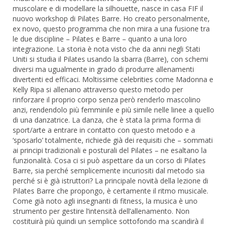
muscolare e di modellare la silhouette, nasce in casa FIF il
nuovo workshop di Pilates Barre. Ho creato personalmente,
ex novo, questo programma che non mira a una fusione tra
le due discipline – Pilates e Barre – quanto a una loro
integrazione. La storia è nota visto che da anni negli Stati
Uniti si studia il Pilates usando la sbarra (Barre), con schemi
diversi ma ugualmente in grado di produrre allenamenti
divertenti ed efficaci. Moltissime celebrities come Madonna e
Kelly Ripa si allenano attraverso questo metodo per
rinforzare il proprio corpo senza però renderlo mascolino
anzi, rendendolo più femminile e più simile nelle linee a quello
di una danzatrice. La danza, che è stata la prima forma di
sport/arte a entrare in contatto con questo metodo e a
‘sposarlo’ totalmente, richiede già dei requisiti che – sommati
ai principi tradizionali e posturali del Pilates – ne esaltano la
funzionalità. Cosa ci si può aspettare da un corso di Pilates
Barre, sia perché semplicemente incuriositi dal metodo sia
perché si è già istruttori? La principale novità della lezione di
Pilates Barre che propongo, è certamente il ritmo musicale.
Come già noto agli insegnanti di fitness, la musica è uno
strumento per gestire l’intensità dell’allenamento. Non
costituirà più quindi un semplice sottofondo ma scandirà il