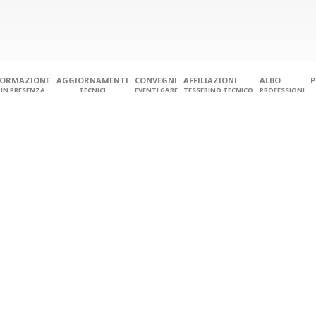
FORMAZIONE
AGGIORNAMENTI
CONVEGNI
AFFILIAZIONI
ALBO
IN PRESENZA
TECNICI
EVENTI GARE
TESSERINO TECNICO
PROFESSIONI