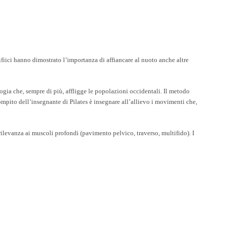
ifiici hanno dimostrato l’importanza di affiancare al nuoto anche altre
ogia che, sempre di più, affligge le popolazioni occidentali. Il metodo
Compito dell’insegnante di Pilates è insegnare all’allievo i movimenti che,
 rilevanza ai muscoli profondi (pavimento pelvico, traverso, multifido). I