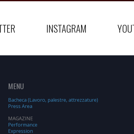
TTER
INSTAGRAM
YOU
MENU
Bacheca (Lavoro, palestre, attrezzature)
Press Area
MAGAZINE
Performance
Expression