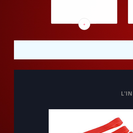
+
L'I