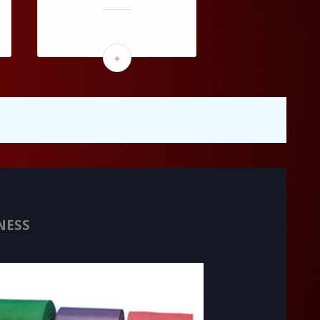
+
NESS