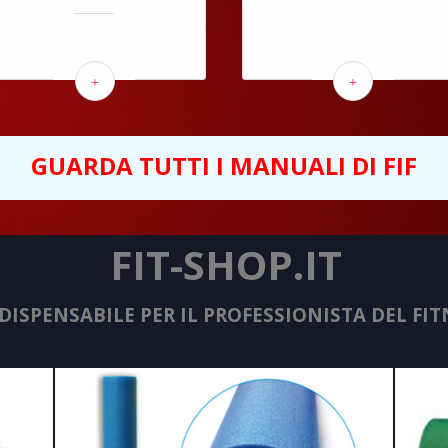
+
+
GUARDA TUTTI I MANUALI DI FIF
FIT-SHOP.IT
NDISPENSABILE PER IL PROFESSIONISTA DEL FIT