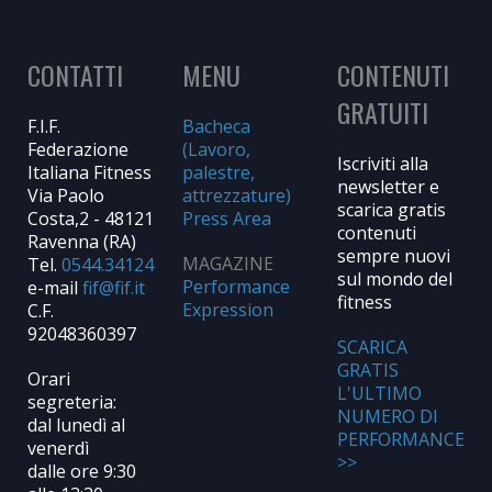
CONTATTI
MENU
CONTENUTI
GRATUITI
F.I.F.
Bacheca
Federazione
(Lavoro,
Iscriviti alla
Italiana Fitness
palestre,
newsletter e
Via Paolo
attrezzature)
scarica gratis
Costa,2 - 48121
Press Area
contenuti
Ravenna (RA)
sempre nuovi
MAGAZINE
Tel.
0544.34124
sul mondo del
Performance
e-mail
fitness
Expression
C.F.
92048360397
SCARICA
GRATIS
Orari
L'ULTIMO
segreteria:
NUMERO DI
dal lunedì al
PERFORMANCE
venerdì
>>
dalle ore 9:30