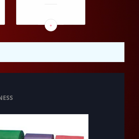
+
NESS