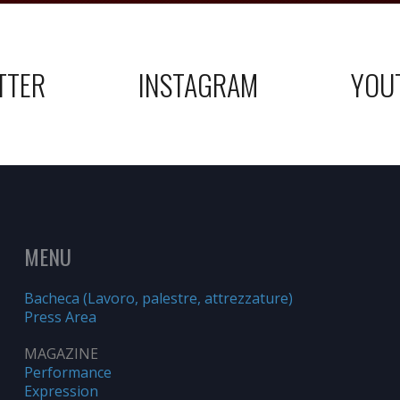
TTER
INSTAGRAM
YOU
MENU
Bacheca (Lavoro, palestre, attrezzature)
Press Area
MAGAZINE
Performance
Expression