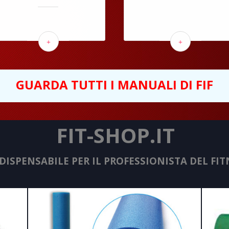
+
+
GUARDA TUTTI I MANUALI DI FIF
FIT-SHOP.IT
NDISPENSABILE PER IL PROFESSIONISTA DEL FIT