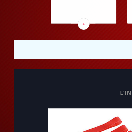
+
L'I