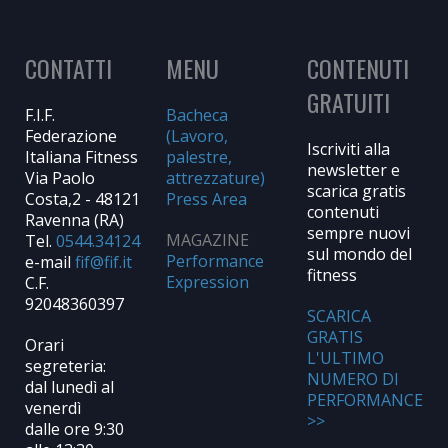
CONTATTI
MENU
CONTENUTI
GRATUITI
F.I.F.
Bacheca
Federazione
(Lavoro,
Iscriviti alla
Italiana Fitness
palestre,
newsletter e
Via Paolo
attrezzature)
scarica gratis
Costa,2 - 48121
Press Area
contenuti
Ravenna (RA)
sempre nuovi
MAGAZINE
Tel.
0544.34124
sul mondo del
Performance
e-mail
fitness
Expression
C.F.
92048360397
SCARICA
GRATIS
Orari
L'ULTIMO
segreteria:
NUMERO DI
dal lunedì al
PERFORMANCE
venerdì
>>
dalle ore 9:30