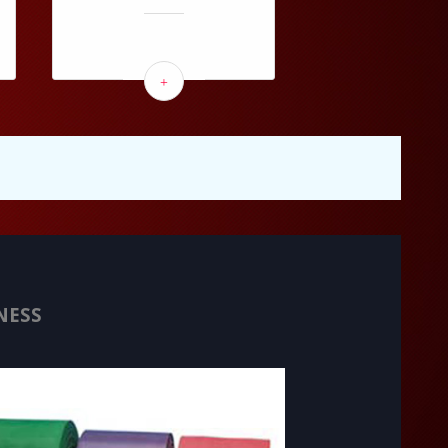
+
NESS