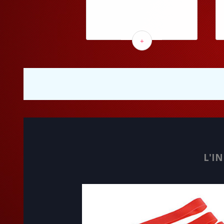
+
L'I