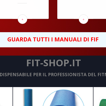
+
+
GUARDA TUTTI I MANUALI DI FIF
FIT-SHOP.IT
NDISPENSABILE PER IL PROFESSIONISTA DEL FIT