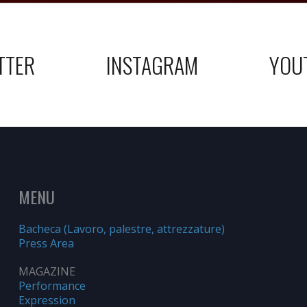
TTER
INSTAGRAM
YOU
MENU
Bacheca (Lavoro, palestre, attrezzature)
Press Area
MAGAZINE
Performance
Expression