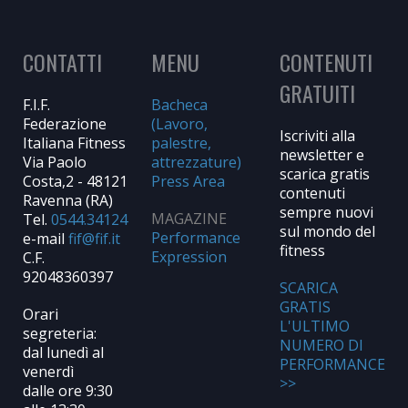
CONTATTI
MENU
CONTENUTI
GRATUITI
F.I.F.
Bacheca
Federazione
(Lavoro,
Iscriviti alla
Italiana Fitness
palestre,
newsletter e
Via Paolo
attrezzature)
scarica gratis
Costa,2 - 48121
Press Area
contenuti
Ravenna (RA)
sempre nuovi
MAGAZINE
Tel.
0544.34124
sul mondo del
Performance
e-mail
fitness
Expression
C.F.
92048360397
SCARICA
GRATIS
Orari
L'ULTIMO
segreteria:
NUMERO DI
dal lunedì al
PERFORMANCE
venerdì
>>
dalle ore 9:30