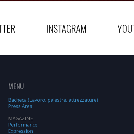
TTER
INSTAGRAM
YOU
MENU
Bacheca (Lavoro, palestre, attrezzature)
Press Area
MAGAZINE
Performance
Expression