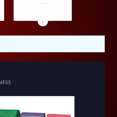
+
NESS