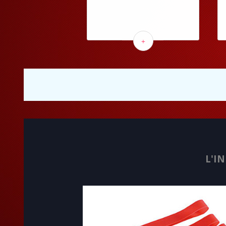
+
L'I