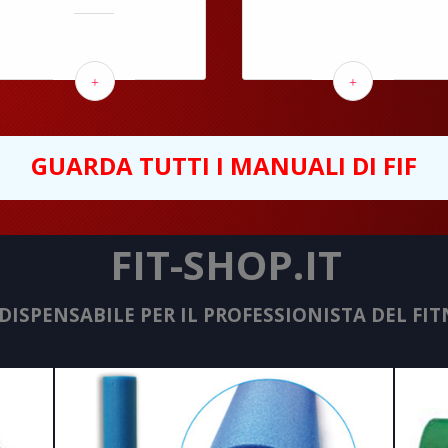
+
+
GUARDA TUTTI I MANUALI DI FIF
FIT-SHOP.IT
NDISPENSABILE PER IL PROFESSIONISTA DEL FIT