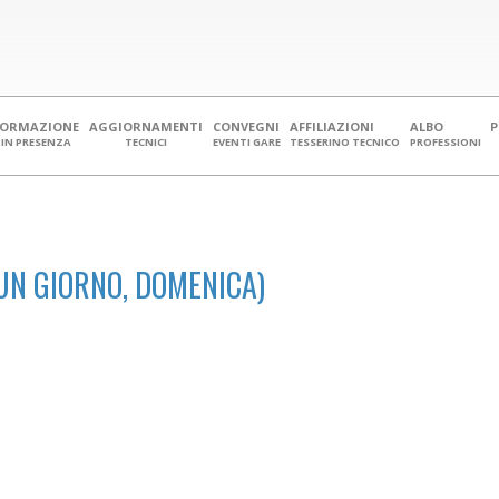
FORMAZIONE
AGGIORNAMENTI
CONVEGNI
AFFILIAZIONI
ALBO
IN PRESENZA
TECNICI
EVENTI GARE
TESSERINO TECNICO
PROFESSIONI
UN GIORNO, DOMENICA)